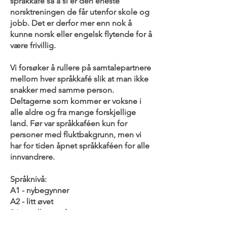
språkkafé så å si er den eneste
norsktreningen de får utenfor skole og
jobb. Det er derfor mer enn nok å
kunne norsk eller engelsk flytende for å
være frivillig.
Vi forsøker å rullere på samtalepartnere
mellom hver språkkafé slik at man ikke
snakker med samme person.
Deltagerne som kommer er voksne i
alle aldre og fra mange forskjellige
land. Før var språkkaféen kun for
personer med fluktbakgrunn, men vi
har for tiden åpnet språkkaféen for alle
innvandrere.
Språknivå:
A1 - nybegynner
A2 - litt øvet
B1 - mellomnivå
B2 - høyere mellomnivå