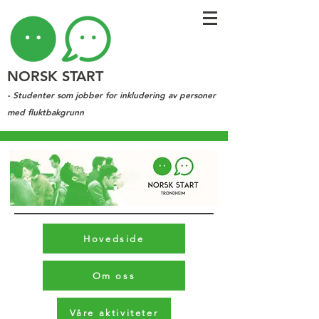
NORSK START
- Studenter som jobber for inkludering av personer
med fluktbakgrunn
Hovedside
Om oss
Våre aktiviteter