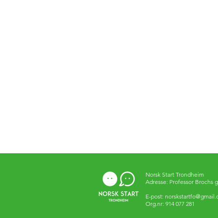
Norsk Start Trondheim
Adresse: Professor Brochs g
E-post:
norskstartfo@gmail
Org.nr: 914 077 281