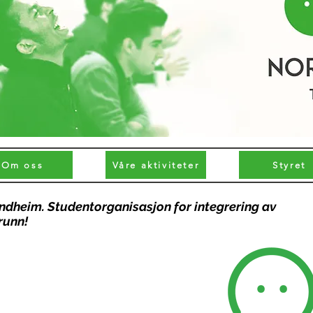
Om oss
Våre aktiviteter
Styret
ndheim. Studentorganisasjon for integrering av
runn!