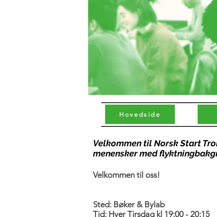
Hovedside
Velkommen til Norsk Start Tro
menensker med flyktningbakg
​Velkommen til oss!
Sted:​ Bøker & Bylab
Tid: Hver Tirsdag kl 19:00 - 20:15