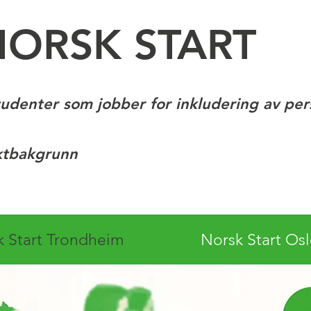
NORSK START
tudenter som jobber for inkludering av pe
ktbakgrunn
k Start Trondheim
Norsk Start Os