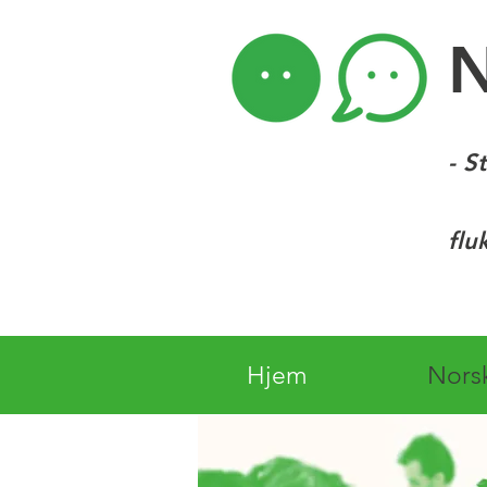
- S
flu
Hjem
Nors