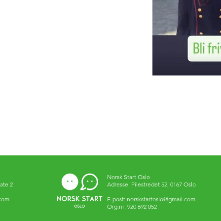
Norsk Start Oslo
ate 2
Adresse: Pilestredet 52, 0167 Oslo
.com
E-post:
norskstartoslo@gmail.com
Org.nr: 920 692 052