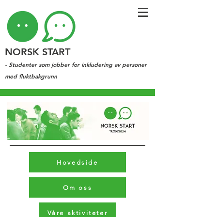
NORSK START
- Studenter som jobber for inkludering av personer
med fluktbakgrunn
Hovedside
Om oss
Våre aktiviteter