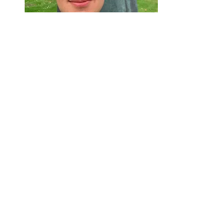
Sondre Eggan
Standansvarlig
Fra: Trondheim
Studerer: Årsstudium i mattematiske
fag
Beskrive Norsk Start med et ord:
Nærhet