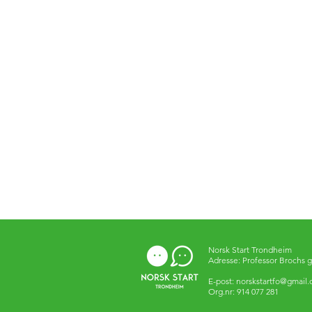
Norsk Start Trondheim
Adresse: Professor Brochs g
E-post:
norskstartfo@gmail
Org.nr: 914 077 281