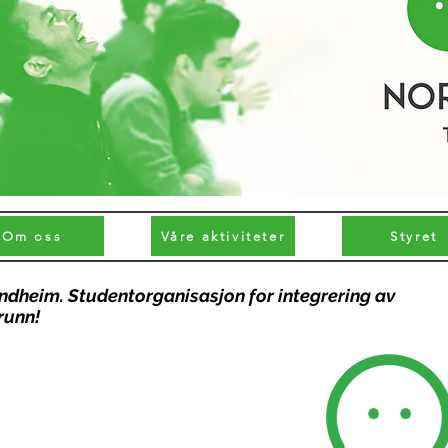
Om oss
Våre aktiviteter
Styret
ndheim. Studentorganisasjon for integrering av
runn!