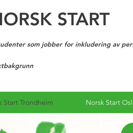
NORSK START
tudenter som jobber for inkludering av pe
ktbakgrunn
k Start Trondheim
Norsk Start Os