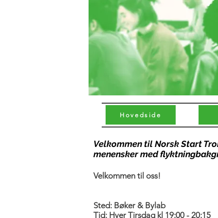
Hovedside
Velkommen til Norsk Start Tro
menensker med flyktningbakg
​Velkommen til oss!
Sted:​ Bøker & Bylab
Tid: Hver Tirsdag kl 19:00 - 20:15