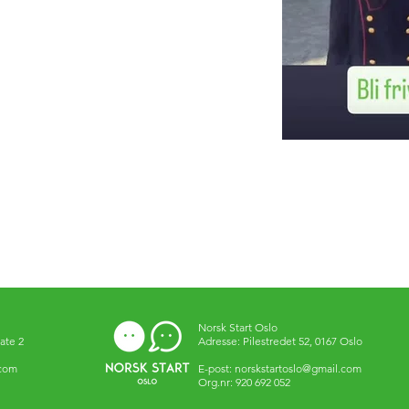
Norsk Start Oslo
ate 2
Adresse: Pilestredet 52, 0167 Oslo
.com
E-post:
norskstartoslo@gmail.com
Org.nr: 920 692 052