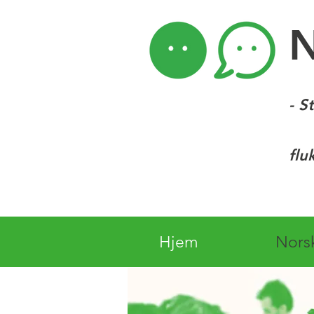
- S
flu
Hjem
Nors