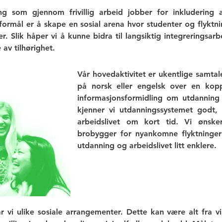
ng som gjennom frivillig arbeid jobber for inkludering
formål er å skape en sosial arena hvor studenter og flyktni
r. Slik håper vi å kunne bidra til langsiktig integreringsarb
 av tilhørighet.
Vår hovedaktivitet er ukentlige samtal
på norsk eller engelsk over en kopp 
informasjonsformidling om utdannin
kjenner vi utdanningssystemet godt, 
arbeidslivet om kort tid. Vi ønsk
brobygger for nyankomne flyktninger 
utdanning og arbeidslivet litt enklere.
 har vi ulike sosiale arrangementer. Dette kan være alt fra 