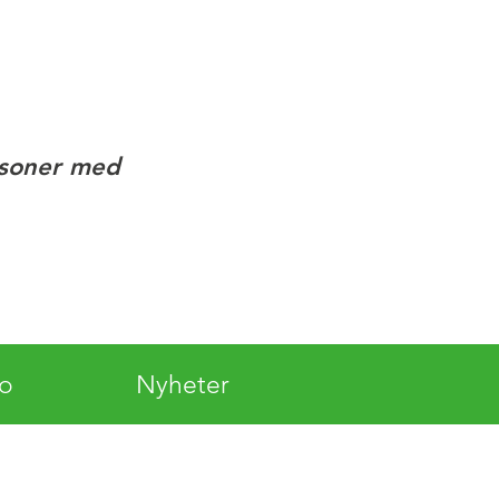
rsoner med
lo
Nyheter