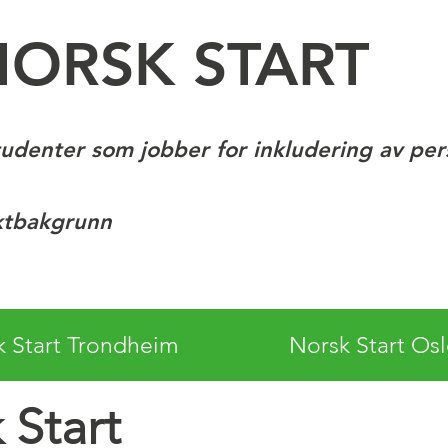
NORSK START
tudenter som jobber for inkludering av pe
ktbakgrunn
k Start Trondheim
Norsk Start Os
Start