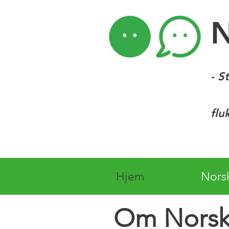
- S
flu
Hjem
Nors
Om Norsk 