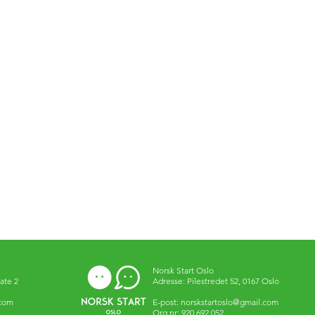
Norsk Start Oslo
ate 2
Adresse: Pilestredet 52, 0167 Oslo
.com
E-post:
norskstartoslo@gmail.com
Org.nr: 920 692 052