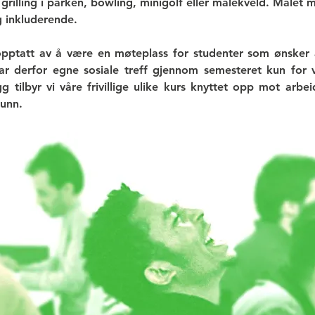
 grilling i parken, bowling, minigolf eller malekveld. Målet
og inkluderende.
opptatt av å være en møteplass for studenter som ønsker 
ar derfor egne sosiale treff gjennom semesteret kun for v
gg tilbyr vi våre frivillige ulike kurs knyttet opp mot arbe
funn.