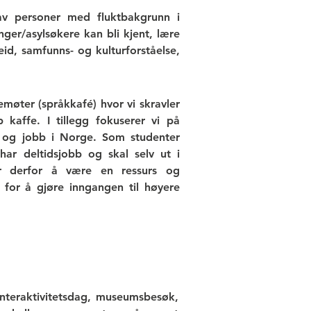
 av personer med fluktbakgrunn i
nger/asylsøkere kan bli kjent, lære
eid, samfunns- og kulturforståelse,
emøter (språkkafé) hvor vi skravler
kaffe. I tillegg fokuserer vi på
g og jobb i Norge. Som studenter
har deltidsjobb og skal selv ut i
er derfor å være en ressurs og
for å gjøre inngangen til høyere
vinteraktivitetsdag, museumsbesøk,