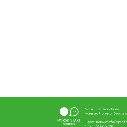
Norsk Start Trondheim
Adresse: Professor Brochs g
E-post:
norskstartfo@gmail
Org.nr: 914 077 281