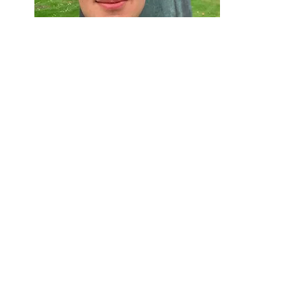
Sondre Eggan
Standansvarlig
Fra: Trondheim
Studerer: Årsstudium i mattematiske
fag
Beskrive Norsk Start med et ord:
Nærhet