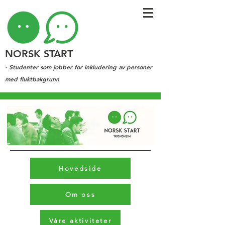
NORSK START
- Studenter som jobber for inkludering av personer
med fluktbakgrunn
Hovedside
Om oss
Våre aktiviteter