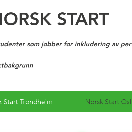
NORSK START
tudenter som jobber for inkludering av pe
ktbakgrunn
k Start Trondheim
Norsk Start Os