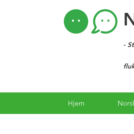
- S
flu
Hjem
Nors