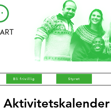
Bli frivillig
Styret
Aktivitetskalender