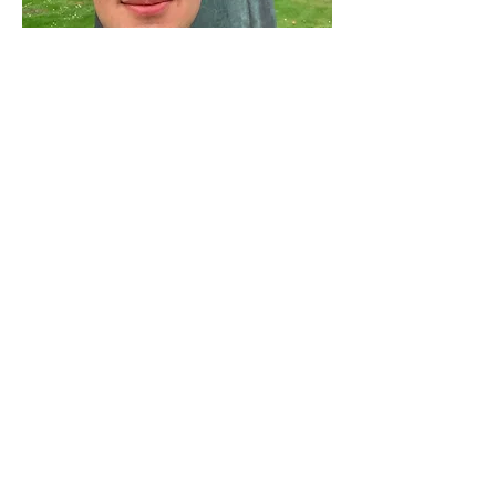
Sondre Eggan
Standansvarlig
Fra: Trondheim
Studerer: Årsstudium i mattematiske
fag
Beskrive Norsk Start med et ord:
Nærhet