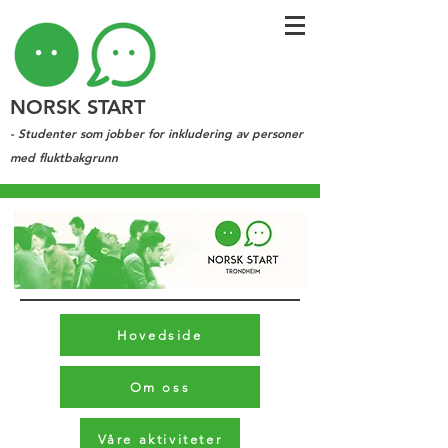
NORSK START
- Studenter som jobber for inkludering av personer
med fluktbakgrunn
Hovedside
Om oss
Våre aktiviteter