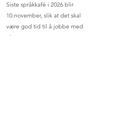
Siste språkkafé i 2026 blir
10.november, slik at det skal
være god tid til å jobbe med
eksamen.
Norsk Start Trondheim
Adresse: Professor Brochs gate 2
E-post:
norskstartfo@gmail.com
Org.nr:
914 077 281