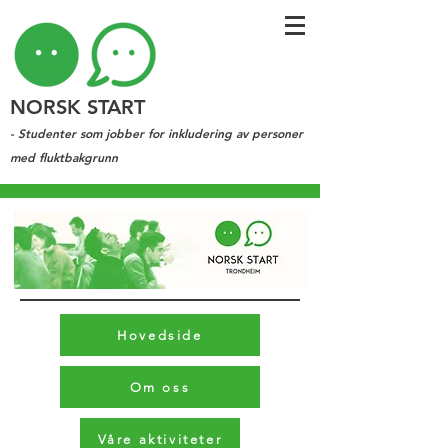
NORSK START
- Studenter som jobber for inkludering av personer
med fluktbakgrunn
Hovedside
Om oss
Våre aktiviteter