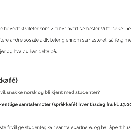
r
 hovedaktiviteter som vi tilbyr hvert semester. Vi forsøker he
 flere andre sosiale aktiviteter gjennom semesteret, så følg 
jer og hva du kan delta på.
kafé)
il snakke norsk og bli kje
nt med studenter?
entlige samtalemøter (språkkafé) hver tirsdag fra kl. 19.
e frivillige studenter, kalt samtalepartnere, og har åpent hu