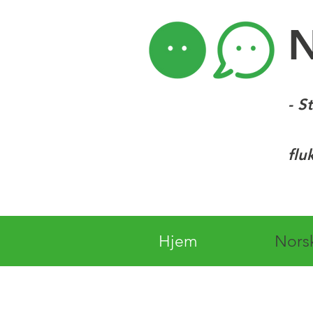
- S
flu
Hjem
Nors