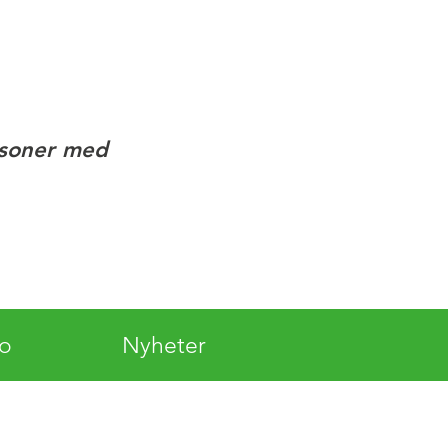
rsoner med
lo
Nyheter