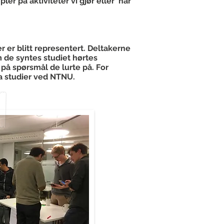
er på aktiviteter vi gjør eller har
r er blitt representert. Deltakerne
m de syntes studiet hørtes
 på spørsmål de lurte på. For
ra studier ved NTNU.