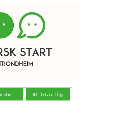
ender
Bli frivivillig