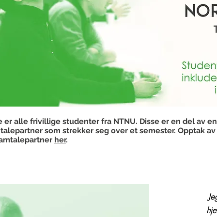
r alle frivillige studenter fra NTNU. Disse er en del av e
talepartner som strekker seg over et semester. Opptak av ny
samtalepartner
her
.
Je
hje