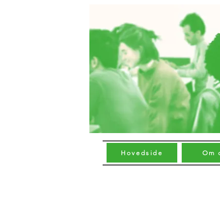
Hovedside
Om 