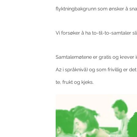
flyktningbakgrunn som ønsker å snak
Vi forsøker å ha to-til-to-samtaler s
Samtalemøtene er gratis og krever i
A2 i språknivå) og som frivillig er d
te, frukt og kjeks.