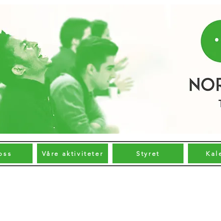
oss
Våre aktiviteter
Styret
Kal