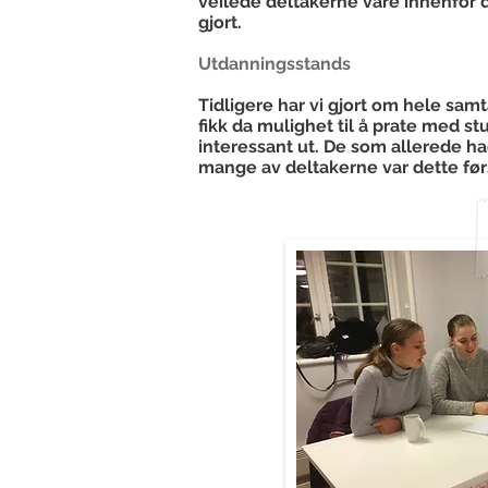
veilede deltakerne våre innenfor di
gjort.
Utdanningsstands
Tidligere har vi gjort om hele samt
fikk da mulighet til å prate med st
interessant ut. De som allerede ha
mange av deltakerne var dette før