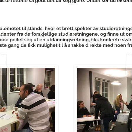
sse feltene så godt det lar seg gjøre. Under ser du eksempl
alemøtet til stands, hvor et brett spekter av studieretninge
udenter fra de forskjellige studieretningene, og finne ut o
dde peilet seg ut en utdanningsretning, fikk konkrete svar
ste gang de fikk mulighet til å snakke direkte med noen f