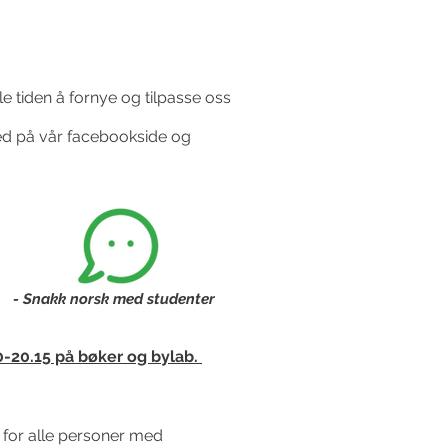
le tiden å fornye og tilpasse oss
med på vår facebookside og
- Snakk norsk med studenter
00-20.15 på bøker og bylab.
s for alle personer med