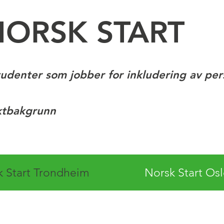
NORSK START
tudenter som jobber for inkludering av pe
ktbakgrunn
k Start Trondheim
Norsk Start Os