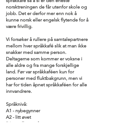
språkkafé så å si er den eneste
norsktreningen de får utenfor skole og
jobb. Det er derfor mer enn nok å
kunne norsk eller engelsk flytende for å
være frivillig.
Vi forsøker å rullere på samtalepartnere
mellom hver språkkafé slik at man ikke
snakker med samme person.
Deltagerne som kommer er voksne i
alle aldre og fra mange forskjellige
land. Før var språkkaféen kun for
personer med fluktbakgrunn, men vi
har for tiden åpnet språkkaféen for alle
innvandrere.
Språknivå:
A1 - nybegynner
A2 - litt øvet
B1 - mellomnivå
B2 - høyere mellomnivå