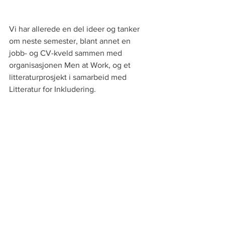
Vi har allerede en del ideer og tanker 
om neste semester, blant annet en 
jobb- og CV-kveld sammen med 
organisasjonen Men at Work, og et 
litteraturprosjekt i samarbeid med 
Litteratur for Inkludering.
Helt til slutt er det nødvendig å rette 
oppmerksomheten til våre fantastiske 
samtalepartnere. Jeg, og resten av 
styret, kan ikke få takke våre 
samtalepartnere nok for den innsatsen 
de gjør. Jeg er så takknemlig for å ha 
blitt kjent med så herlige og flotte 
mennesker.
Vi gleder oss masse til å starte opp 