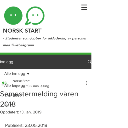
NORSK START
- Studenter som jobber for inkludering av personer
med fluktbakgrunn
Innlegg
Alle innlegg
Norsk Start
Alle innlegg
7. jan. 2019
2 min lesing
Semestermelding våren
Trondheim
2018
Oslo
Oppdatert:
13. jan. 2019
Publisert: 23.05.2018